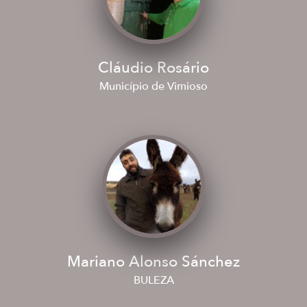
Cláudio Rosário
Município de Vimioso
Mariano Alonso Sánchez
BULEZA