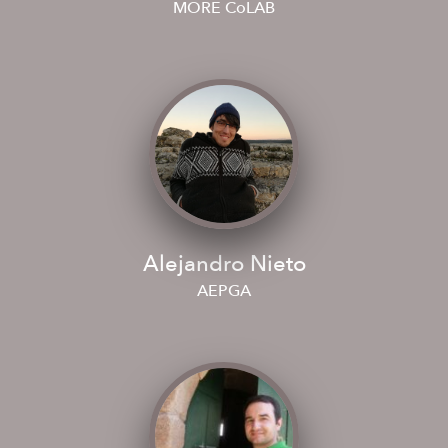
MORE CoLAB
Alejandro Nieto
AEPGA