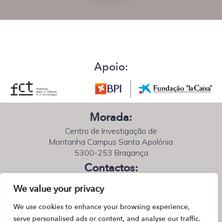
Apoio:
Morada:
Centro de Investigação de
Montanha Campus Santa Apolónia
5300-253 Bragança
Contactos:
Email:
project@asinifire.pt
We value your privacy
Telefone:
+351 273 303 382
(chamada para rede fixa nacional)
We use cookies to enhance your browsing experience,
serve personalised ads or content, and analyse our traffic.