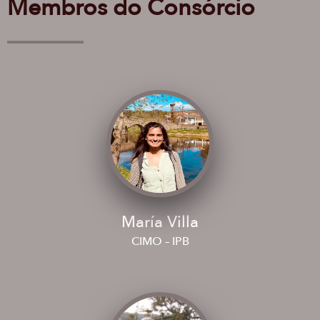
Membros do Consórcio
María Villa
CIMO – IPB